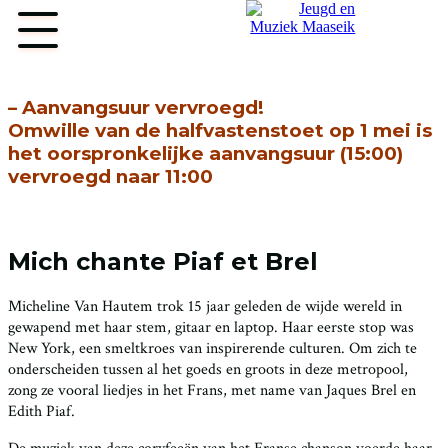
Micheline Van Hautem
– Aanvangsuur vervroegd!
Home
Omwille van de halfvastenstoet op 1 mei is
Concerten
het oorspronkelijke aanvangsuur (15:00)
Educatie
vervroegd naar
11:00
Archief
Over ons
Contact
Mich chante Piaf et Brel
Micheline Van Hautem trok 15 jaar geleden de wijde wereld in
jmmaaseik@gmail.com
gewapend met haar stem, gitaar en laptop. Haar eerste stop was
New York, een smeltkroes van inspirerende culturen. Om zich te
onderscheiden tussen al het goeds en groots in deze metropool,
zong ze vooral liedjes in het Frans, met name van Jaques Brel en
Edith Piaf.